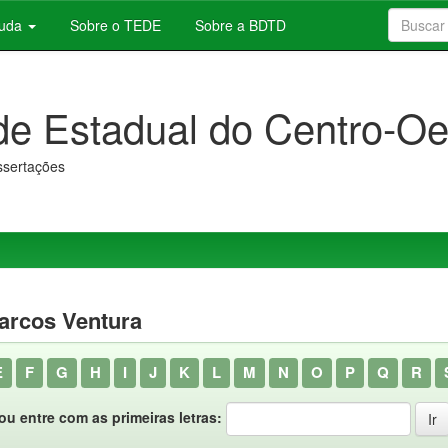
juda
Sobre o TEDE
Sobre a BDTD
de Estadual do Centro-Oe
issertações
Marcos Ventura
E
F
G
H
I
J
K
L
M
N
O
P
Q
R
ou entre com as primeiras letras: