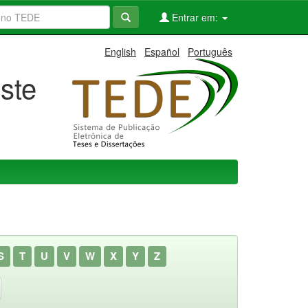
Entrar em:
English
Español
Português
ste
S
T
U
V
W
X
Y
Z