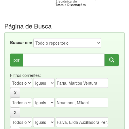
Página de Busca
Buscar em:
por
Filtros correntes: