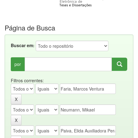
Página de Busca
Buscar em:
por
Filtros correntes: