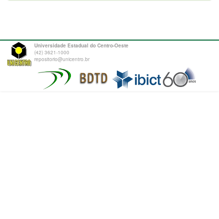
Universidade Estadual do Centro-Oeste
(42) 3621-1000
repositorio@unicentro.br