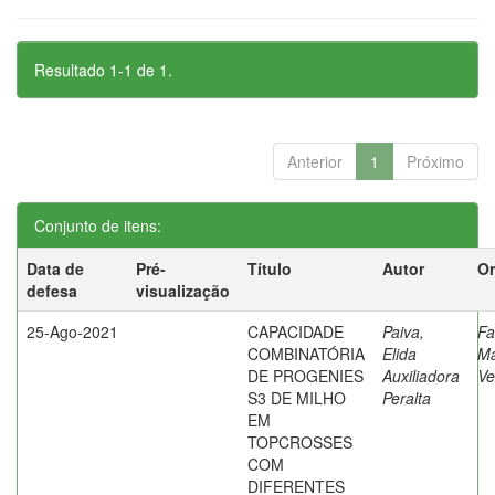
Resultado 1-1 de 1.
Anterior
1
Próximo
Conjunto de itens:
Data de
Pré-
Título
Autor
Or
defesa
visualização
25-Ago-2021
CAPACIDADE
Paiva,
Fa
COMBINATÓRIA
Elida
Ma
DE PROGENIES
Auxiliadora
Ve
S3 DE MILHO
Peralta
EM
TOPCROSSES
COM
DIFERENTES