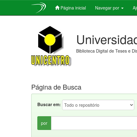
Página inicial
Navegar por
A
Skip
navigation
Universida
Biblioteca Digital de Teses e D
Página de Busca
Buscar em:
por