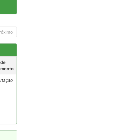
róximo
 de
umento
ertação