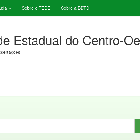
juda
Sobre o TEDE
Sobre a BDTD
de Estadual do Centro-Oe
issertações