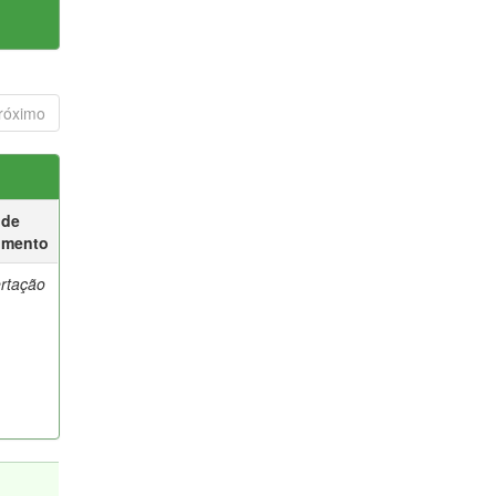
róximo
 de
umento
ertação