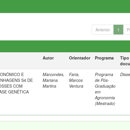
Anterior
1
P
Autor
Orientador
Programa
Tipo
doc
ONÔMICO E
Marcondes,
Faria,
Programa
Diss
INHAGENS S4 DE
Mariana
Marcos
de Pós-
OSSES COM
Martins
Ventura
Graduação
ASE GENÉTICA
em
Agronomia
(Mestrado)