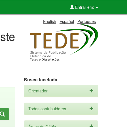
Entrar em:
English
Español
Português
ste
Busca facetada
Orientador
Todos contribuidores
Áreas do CNPq