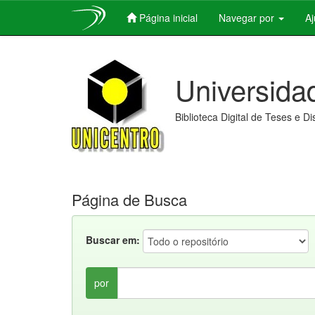
Página inicial
Navegar por
A
Skip
navigation
Universida
Biblioteca Digital de Teses e D
Página de Busca
Buscar em:
por