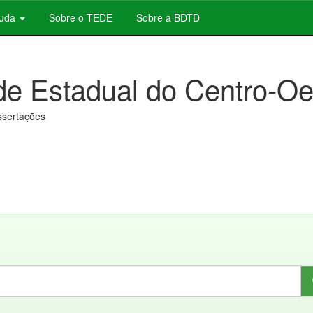
juda
Sobre o TEDE
Sobre a BDTD
de Estadual do Centro-Oe
issertações