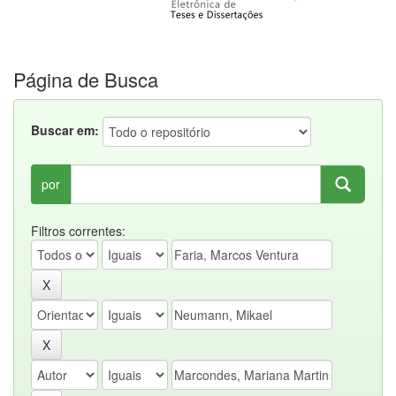
Página de Busca
Buscar em:
por
Filtros correntes: