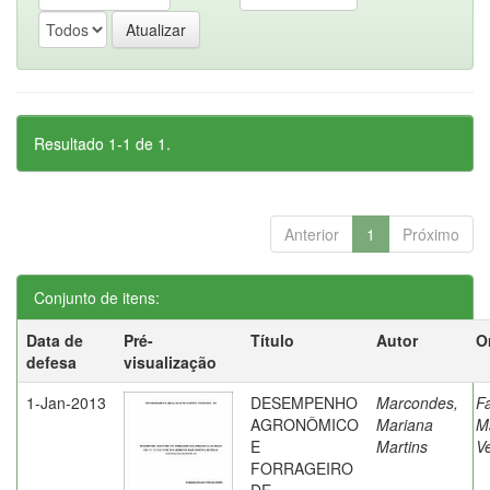
Resultado 1-1 de 1.
Anterior
1
Próximo
Conjunto de itens:
Data de
Pré-
Título
Autor
O
defesa
visualização
1-Jan-2013
DESEMPENHO
Marcondes,
Fa
AGRONÔMICO
Mariana
M
E
Martins
V
FORRAGEIRO