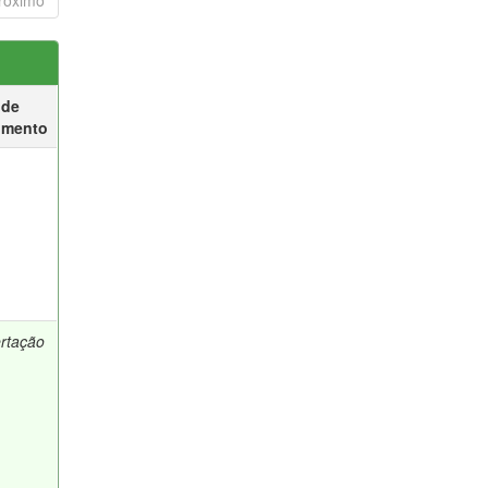
róximo
 de
umento
ertação