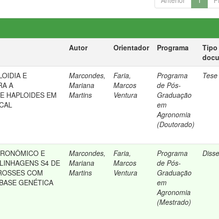
Anterior
1
P
Autor
Orientador
Programa
Tipo
doc
OIDIA E
Marcondes,
Faria,
Programa
Tese
RA A
Mariana
Marcos
de Pós-
DE HAPLOIDES EM
Martins
Ventura
Graduação
CAL
em
Agronomia
(Doutorado)
RONÔMICO E
Marcondes,
Faria,
Programa
Diss
LINHAGENS S4 DE
Mariana
Marcos
de Pós-
CROSSES COM
Martins
Ventura
Graduação
BASE GENÉTICA
em
Agronomia
(Mestrado)