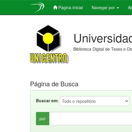
Página inicial
Navegar por
A
Skip
navigation
Universida
Biblioteca Digital de Teses e D
Página de Busca
Buscar em:
por