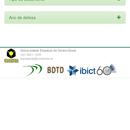
Ano de defesa
Universidade Estadual do Centro-Oeste
(42) 3621-1000
repositorio@unicentro.br