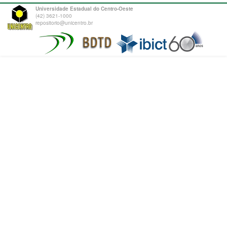
Universidade Estadual do Centro-Oeste
(42) 3621-1000
repositorio@unicentro.br