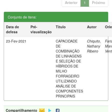
Anterior
1
Próximo
Conjunto de itens:
Data de
Pré-
Título
Autor
Ori
defesa
visualização
23-Fev-2021
CAPACIDADE
Chiquito,
Fari
DE
Nathany
Mar
COMBINAÇÃO
Ribeiro
Vent
DE LINHAGENS
E SELEÇÃO DE
HÍBRIDOS DE
MILHO
FORRAGEIRO
UTILIZANDO
ANÁLISE DE
COMPONENTES
PRINCIPAIS
Compartilhamento