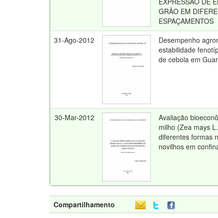
EXPRESSÃO DE E
GRÃO EM DIFER
ESPAÇAMENTOS
31-Ago-2012
Desempenho agron
estabilidade fenotí
de cebola em Gua
30-Mar-2012
Avaliação bioeconô
milho (Zea mays L.)
diferentes formas 
novilhos em confi
Compartilhamento