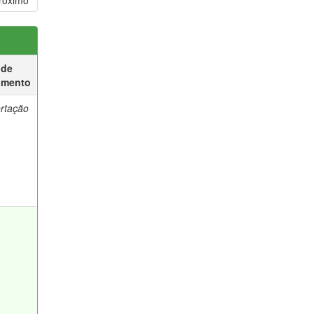
róximo
 de
umento
ertação