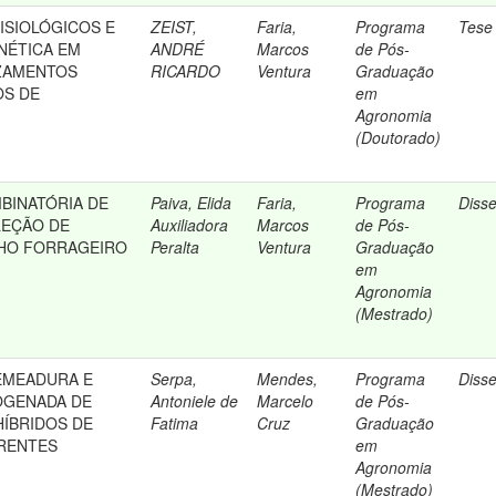
SIOLÓGICOS E
ZEIST,
Faria,
Programa
Tese
NÉTICA EM
ANDRÉ
Marcos
de Pós-
UZAMENTOS
RICARDO
Ventura
Graduação
OS DE
em
Agronomia
(Doutorado)
BINATÓRIA DE
Paiva, Elida
Faria,
Programa
Diss
LEÇÃO DE
Auxiliadora
Marcos
de Pós-
LHO FORRAGEIRO
Peralta
Ventura
Graduação
em
Agronomia
(Mestrado)
EMEADURA E
Serpa,
Mendes,
Programa
Diss
OGENADA DE
Antoniele de
Marcelo
de Pós-
ÍBRIDOS DE
Fatima
Cruz
Graduação
ERENTES
em
Agronomia
(Mestrado)