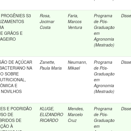
 PROGÊNIES S3
Rosa,
Faria,
Programa
Diss
RUZAMENTOS
Jocimar
Marcos
de Pós-
RA
Costa
Ventura
Graduação
E GRÃOS E
em
RAGEIRO
Agronomia
(Mestrado)
USÃO DE AÇÚCAR
Zanette,
Neumann,
Programa
Diss
BACTERIANO NA
Paula Maria
Mikael
de Pós-
HO SOBRE
Graduação
UTRICIONAL,
em
NÔMICA E
Agronomia
 NOVILHOS
(Mestrado)
ES E PODRIDÃO
KLUGE,
Mendes,
Programa
Diss
USO DE
ELIZANDRO
Marcelo
de Pós-
IBRIDOS DE
RICARDO
Cruz
Graduação
AÇÃO À
em