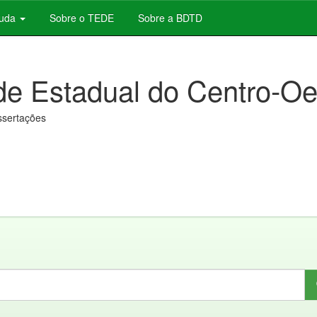
juda
Sobre o TEDE
Sobre a BDTD
de Estadual do Centro-Oe
issertações