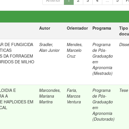
Anterior
1
2
3
4
...
5
P
Autor
Orientador
Programa
Tipo
doc
AR DE FUNGICIDA
Sradler,
Mendes,
Programa
Diss
TICAS
Alan Junior
Marcelo
de Pós-
S DA FORRAGEM
Cruz
Graduação
BRIDOS DE MILHO
em
Agronomia
(Mestrado)
OIDIA E
Marcondes,
Faria,
Programa
Tese
RA A
Mariana
Marcos
de Pós-
DE HAPLOIDES EM
Martins
Ventura
Graduação
CAL
em
Agronomia
(Doutorado)