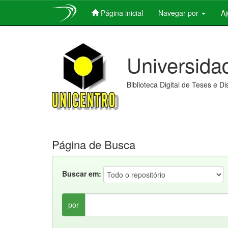
Página inicial
Navegar por
A
Skip
navigation
Universida
Biblioteca Digital de Teses e D
Página de Busca
Buscar em:
por