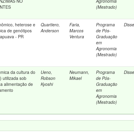
NZIMAS NO
Agronomia
ENTES
(Mestrado)
ômico, heterose e
Quartiero,
Faria,
Programa
Diss
pica de genótipos
Anderson
Marcos
de Pós-
rapuava - PR
Ventura
Graduação
em
Agronomia
(Mestrado)
mica da cultura do
Ueno,
Neumann,
Programa
Diss
 utilizada sob
Robson
Mikael
de Pós-
na alimentação de
Kyoshi
Graduação
namento
em
Agronomia
(Mestrado)