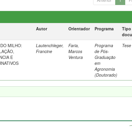
Anterior
1
P
Autor
Orientador
Programa
Tipo
doc
 DO MILHO:
Lautenchleger,
Faria,
Programa
Tese
LAÇÃO,
Francine
Marcos
de Pós-
NCIA E
Ventura
Graduação
RNATIVOS
em
Agronomia
(Doutorado)