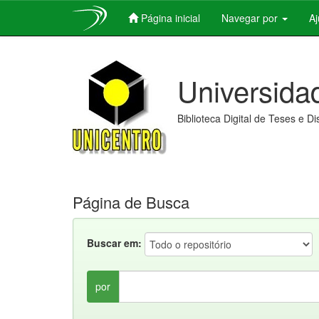
Página inicial
Navegar por
A
Skip
navigation
Universida
Biblioteca Digital de Teses e D
Página de Busca
Buscar em:
por