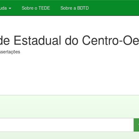
juda
Sobre o TEDE
Sobre a BDTD
de Estadual do Centro-Oe
issertações