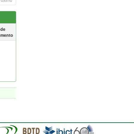
róximo
 de
umento