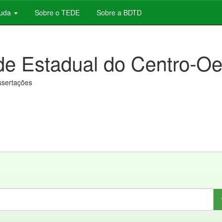
juda
Sobre o TEDE
Sobre a BDTD
de Estadual do Centro-Oe
issertações