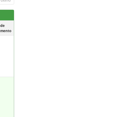
róximo
 de
umento