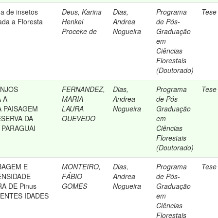
a de insetos
Deus, Karina
Dias,
Programa
Tese
ada a Floresta
Henkel
Andrea
de Pós-
Proceke de
Nogueira
Graduação
em
Ciências
Florestais
(Doutorado)
ANJOS
FERNANDEZ,
Dias,
Programa
Tese
 A
MARIA
Andrea
de Pós-
 PAISAGEM
LAURA
Nogueira
Graduação
ESERVA DA
QUEVEDO
em
, PARAGUAI
Ciências
Florestais
(Doutorado)
BAGEM E
MONTEIRO,
Dias,
Programa
Tese
ENSIDADE
FÁBIO
Andrea
de Pós-
A DE Pinus
GOMES
Nogueira
Graduação
ERENTES IDADES
em
Ciências
Florestais