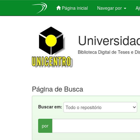
Página inicial
Navegar por
A
Skip
navigation
Universida
Biblioteca Digital de Teses e D
Página de Busca
Buscar em:
por