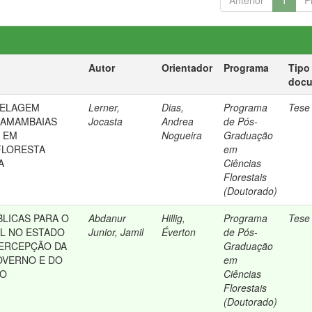
Anterior
1
P
Autor
Orientador
Programa
Tipo
doc
DELAGEM
Lerner,
Dias,
Programa
Tese
SAMAMBAIAS
Jocasta
Andrea
de Pós-
 EM
Nogueira
Graduação
FLORESTA
em
A
Ciências
Florestais
(Doutorado)
BLICAS PARA O
Abdanur
Hillig,
Programa
Tese
L NO ESTADO
Junior, Jamil
Éverton
de Pós-
PERCEPÇÃO DA
Graduação
OVERNO E DO
em
VO
Ciências
Florestais
(Doutorado)