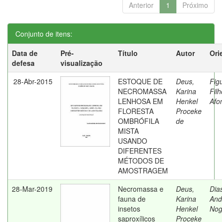
Anterior
1
Próximo
Conjunto de itens:
Data de
Pré-
Título
Autor
Ori
defesa
visualização
28-Abr-2015
ESTOQUE DE
Deus,
Fig
NECROMASSA
Karina
Filh
LENHOSA EM
Henkel
Afo
FLORESTA
Proceke
OMBRÓFILA
de
MISTA
USANDO
DIFERENTES
MÉTODOS DE
AMOSTRAGEM
28-Mar-2019
Necromassa e
Deus,
Dia
fauna de
Karina
And
insetos
Henkel
Nog
saproxílicos
Proceke