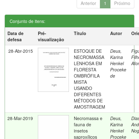
Anterior
1
Próximo
Conjunto de itens:
Data de
Pré-
Título
Autor
Ori
defesa
visualização
28-Abr-2015
ESTOQUE DE
Deus,
Fig
NECROMASSA
Karina
Filh
LENHOSA EM
Henkel
Afo
FLORESTA
Proceke
OMBRÓFILA
de
MISTA
USANDO
DIFERENTES
MÉTODOS DE
AMOSTRAGEM
28-Mar-2019
Necromassa e
Deus,
Dia
fauna de
Karina
And
insetos
Henkel
Nog
saproxílicos
Proceke