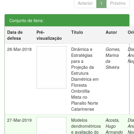
Anterior
1
Próximo
Conjunto de itens:
Data de
Pré-
Título
Autor
Or
defesa
visualização
28-Mar-2018
Dinâmica e
Gomes,
Dia
Estratégias
Marina
An
para a
da
No
Projeção da
Silveira
Estrutura
Diamétrica em
Floresta
Ombrófila
Mista no
Planalto Norte
Catarinense
27-Mar-2019
Modelos
Acosta,
Dia
dendrométricos
Hugo
An
e avaliação do
Armando
No