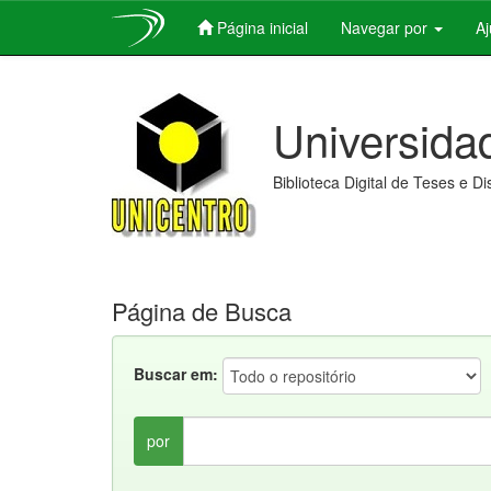
Página inicial
Navegar por
A
Skip
navigation
Universida
Biblioteca Digital de Teses e D
Página de Busca
Buscar em:
por