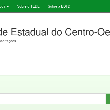
juda
Sobre o TEDE
Sobre a BDTD
de Estadual do Centro-Oe
issertações