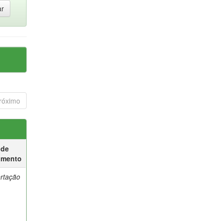
róximo
 de
umento
ertação