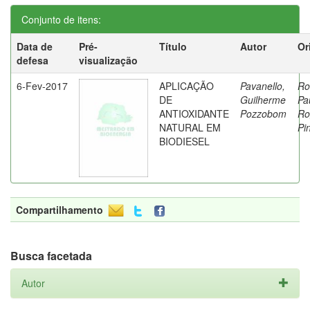
Conjunto de itens:
Data de
Pré-
Título
Autor
Or
defesa
visualização
6-Fev-2017
APLICAÇÃO
Pavanello,
Ro
DE
Guilherme
Pa
ANTIOXIDANTE
Pozzobom
Ro
NATURAL EM
Pi
BIODIESEL
Compartilhamento
Busca facetada
Autor