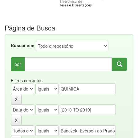
Página de Busca
Buscar em:
por
Filtros correntes: