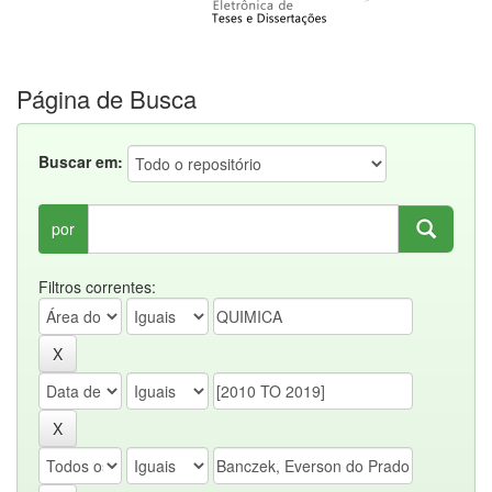
Página de Busca
Buscar em:
por
Filtros correntes: