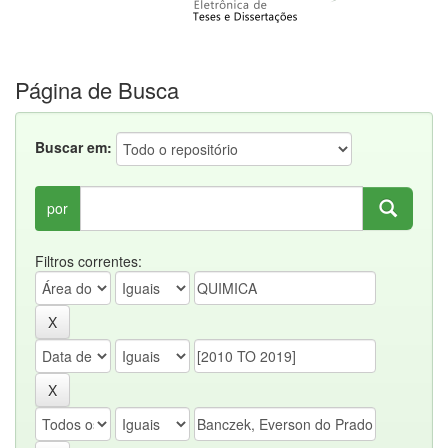
Página de Busca
Buscar em:
por
Filtros correntes: