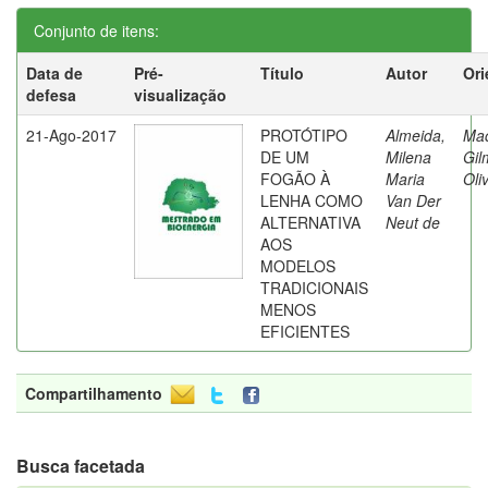
Conjunto de itens:
Data de
Pré-
Título
Autor
Ori
defesa
visualização
21-Ago-2017
PROTÓTIPO
Almeida,
Ma
DE UM
Milena
Gil
FOGÃO À
Maria
Oli
LENHA COMO
Van Der
ALTERNATIVA
Neut de
AOS
MODELOS
TRADICIONAIS
MENOS
EFICIENTES
Compartilhamento
Busca facetada