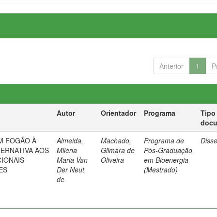
Anterior
1
P
Autor
Orientador
Programa
Tipo
doc
M FOGÃO À
Almeida,
Machado,
Programa de
Diss
ERNATIVA AOS
Milena
Gilmara de
Pós-Graduação
IONAIS
Maria Van
Oliveira
em Bioenergia
ES
Der Neut
(Mestrado)
de