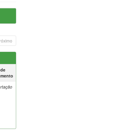
róximo
 de
umento
ertação