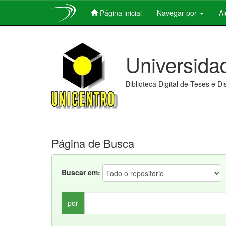
Página inicial
Navegar por
A
Skip
navigation
Universida
Biblioteca Digital de Teses e D
Página de Busca
Buscar em:
por