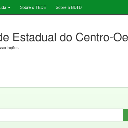
juda
Sobre o TEDE
Sobre a BDTD
de Estadual do Centro-Oe
issertações