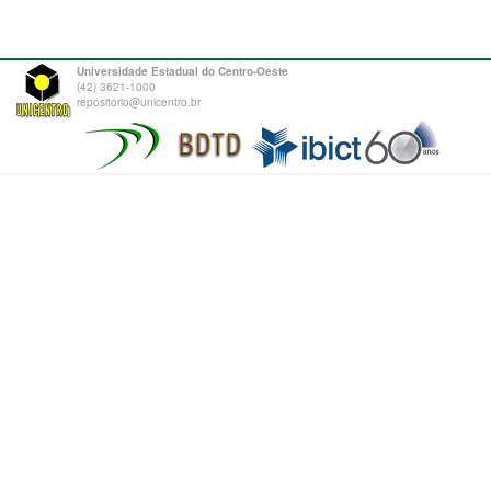
Universidade Estadual do Centro-Oeste
(42) 3621-1000
repositorio@unicentro.br