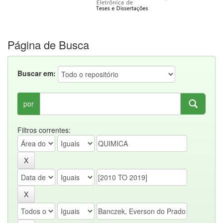
Página de Busca
Buscar em:
por
Filtros correntes: