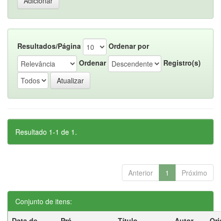
Resultados/Página
Ordenar por
Ordenar
Registro(s)
Resultado 1-1 de 1.
Anterior
1
Próximo
Conjunto de itens:
Data de
Pré-
Título
Autor
Ori