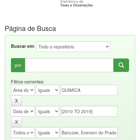
Página de Busca
Buscar em:
por
Filtros correntes: