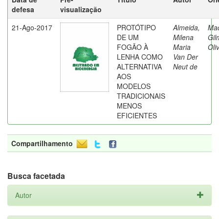
defesa
visualização
21-Ago-2017
PROTÓTIPO
Almeida,
Ma
DE UM
Milena
Gil
FOGÃO À
Maria
Oli
LENHA COMO
Van Der
ALTERNATIVA
Neut de
AOS
MODELOS
TRADICIONAIS
MENOS
EFICIENTES
Compartilhamento
Busca facetada
Autor