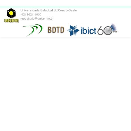
Universidade Estadual do Centro-Oeste
(42) 3621-1000
repositorio@unicentro.br