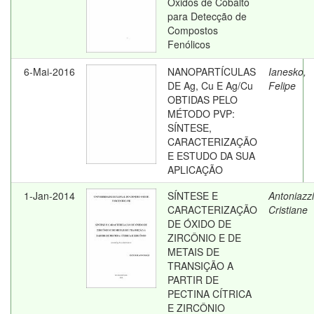
Óxidos de Cobalto
para Detecção de
Compostos
Fenólicos
6-Mai-2016
NANOPARTÍCULAS
Ianesko,
DE Ag, Cu E Ag/Cu
Felipe
OBTIDAS PELO
MÉTODO PVP:
SÍNTESE,
CARACTERIZAÇÃO
E ESTUDO DA SUA
APLICAÇÃO
1-Jan-2014
SÍNTESE E
Antoniazzi
CARACTERIZAÇÃO
Cristiane
DE ÓXIDO DE
ZIRCÔNIO E DE
METAIS DE
TRANSIÇÃO A
PARTIR DE
PECTINA CÍTRICA
E ZIRCÔNIO