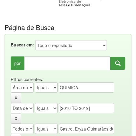
Página de Busca
Buscar em:
por
Filtros correntes: