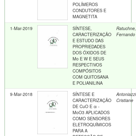
POLÍMEROS
CONDUTORES E
MAGNETITA
1-Mar-2019
SÍNTESE,
Ratuchne,
CARACTERIZAÇÃO
Fernando
E ESTUDO DAS
PROPRIEDADES
DOS ÓXIDOS DE
Mo E W E SEUS
RESPECTIVOS
COMPÓSITOS
COM QUITOSANA
E POLIANILINA
9-Mar-2018
SÍNTESE E
Antoniazzi
CARACTERIZAÇÃO
Cristiane
DE CuO E α -
MoO3 APLICADOS
COMO SENSORES
ELETROQUÍMICOS
PARA A