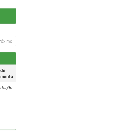
róximo
 de
umento
ertação