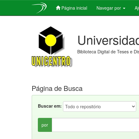
Página inicial
Navegar por
A
Skip
navigation
Universida
Biblioteca Digital de Teses e D
Página de Busca
Buscar em:
por