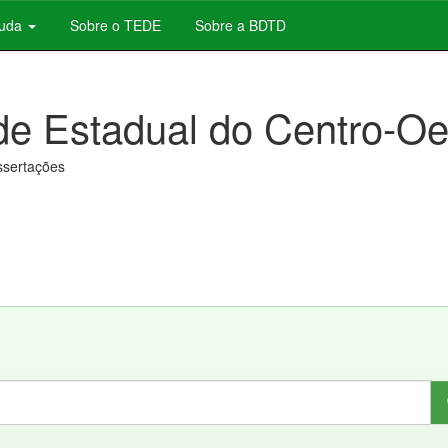
juda
Sobre o TEDE
Sobre a BDTD
de Estadual do Centro-Oe
issertações