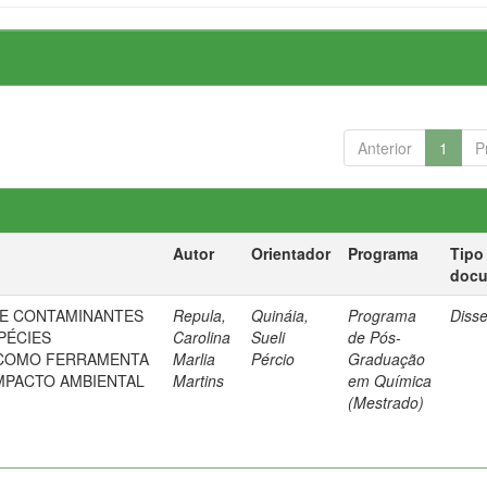
Anterior
1
P
Autor
Orientador
Programa
Tipo
doc
DE CONTAMINANTES
Repula,
Quináia,
Programa
Diss
PÉCIES
Carolina
Sueli
de Pós-
 COMO FERRAMENTA
Marlia
Pércio
Graduação
MPACTO AMBIENTAL
Martins
em Química
(Mestrado)