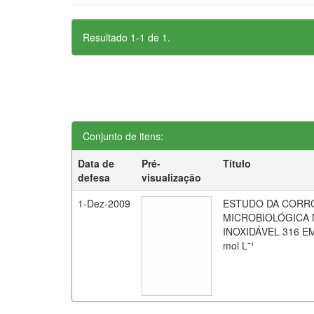
Resultado 1-1 de 1.
Conjunto de itens:
Data de
Pré-
Título
defesa
visualização
1-Dez-2009
ESTUDO DA CORR
MICROBIOLÓGICA
INOXIDÁVEL 316 E
mol Lˉ¹