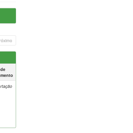
róximo
 de
umento
ertação