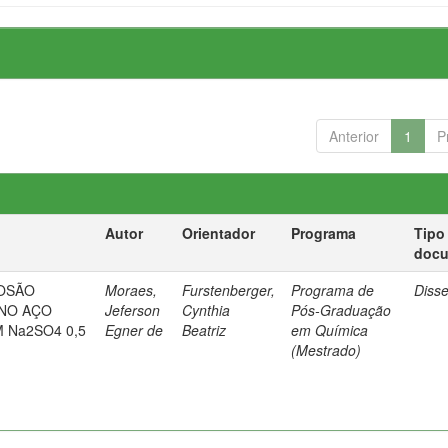
Anterior
1
P
Autor
Orientador
Programa
Tipo
doc
OSÃO
Moraes,
Furstenberger,
Programa de
Diss
 NO AÇO
Jeferson
Cynthia
Pós-Graduação
M Na2SO4 0,5
Egner de
Beatriz
em Química
(Mestrado)