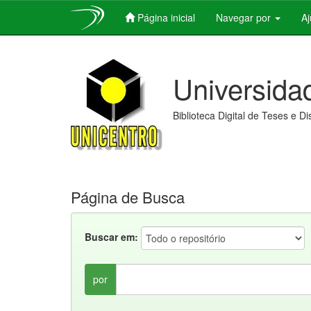
Página inicial
Navegar por
A
Skip
navigation
Universida
Biblioteca Digital de Teses e D
Página de Busca
Buscar em:
por