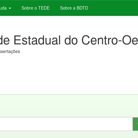
juda
Sobre o TEDE
Sobre a BDTD
de Estadual do Centro-Oe
issertações