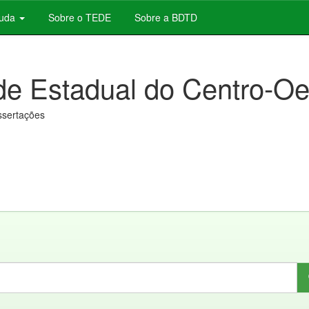
juda
Sobre o TEDE
Sobre a BDTD
de Estadual do Centro-Oe
issertações