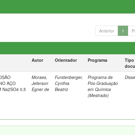
Anterior
1
P
Autor
Orientador
Programa
Tipo
doc
OSÃO
Moraes,
Furstenberger,
Programa de
Diss
 NO AÇO
Jeferson
Cynthia
Pós-Graduação
M Na2SO4 0,5
Egner de
Beatriz
em Química
(Mestrado)