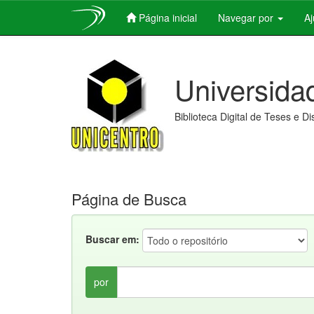
Página inicial
Navegar por
A
Skip
navigation
Universida
Biblioteca Digital de Teses e D
Página de Busca
Buscar em:
por