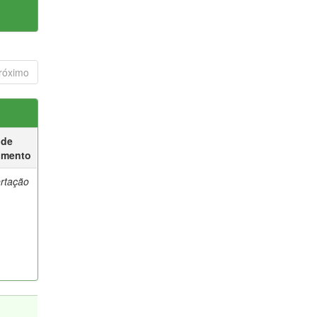
róximo
 de
umento
ertação