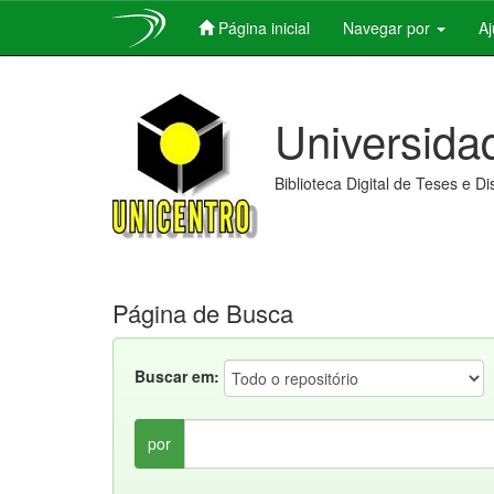
Página inicial
Navegar por
A
Skip
navigation
Universida
Biblioteca Digital de Teses e D
Página de Busca
Buscar em:
por