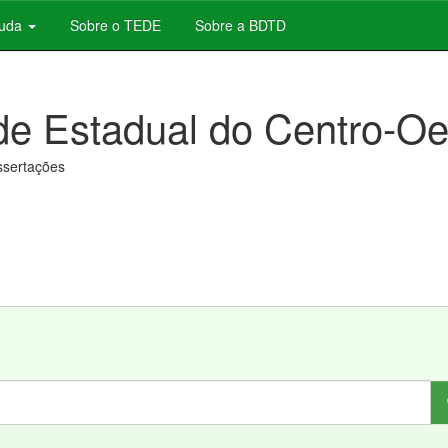
juda
Sobre o TEDE
Sobre a BDTD
de Estadual do Centro-Oe
issertações