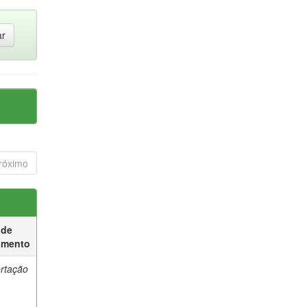
róximo
 de
umento
ertação