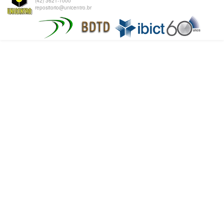
(42) 3621-1000
repositorio@unicentro.br