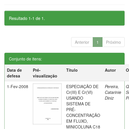
Resultado 1-1 de 1.
Anterior
1
Próximo
Conjunto de itens:
Data de
Pré-
Título
Autor
O
defesa
visualização
1-Fev-2008
ESPECIAÇÃO DE
Pereira,
Q
Cr(III) E Cr(VI)
Catarinie
S
USANDO
Diniz
P
SISTEMA DE
PRÉ-
CONCENTRAÇÃO
EM FLUXO,
MINICOLUNA C18