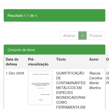
Resultado 1-1 de 1.
Anterior
1
Próximo
Conjunto de itens:
Data de
Pré-
Título
Autor
O
defesa
visualização
1-Dez-2009
QUANTIFICAÇÃO
Repula,
Q
DE
Carolina
S
CONTAMINANTES
Marlia
P
METÁLICOS EM
Martins
ESPÉCIES
BIOINDICADORAS
COMO
FERRAMENTA EM