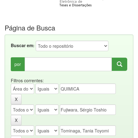
Página de Busca
Buscar em:
por
Filtros correntes: