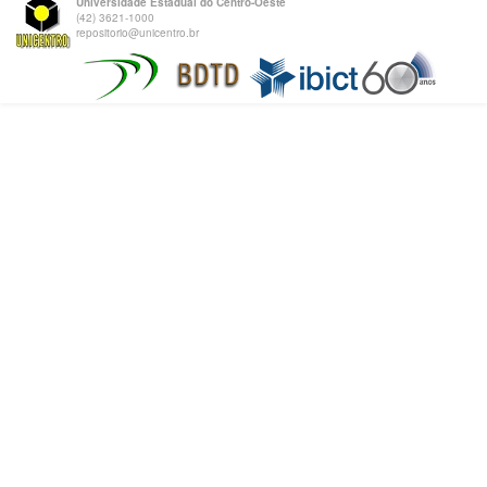
Universidade Estadual do Centro-Oeste
(42) 3621-1000
repositorio@unicentro.br