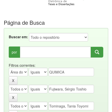
Página de Busca
Buscar em:
por
Filtros correntes: