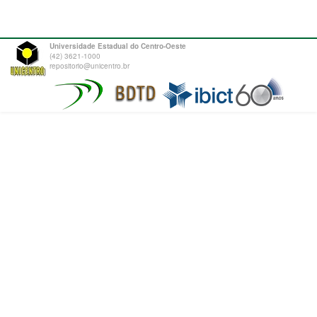
Universidade Estadual do Centro-Oeste
(42) 3621-1000
repositorio@unicentro.br