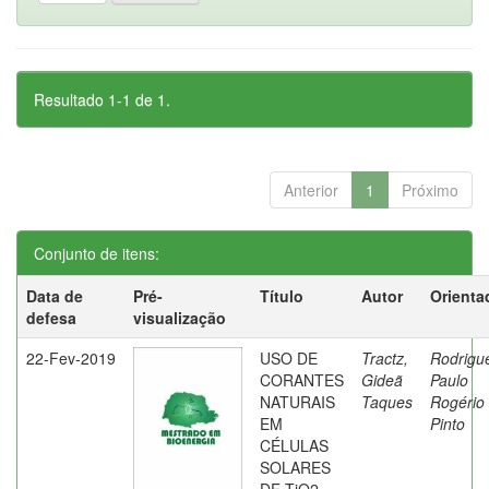
Resultado 1-1 de 1.
Anterior
1
Próximo
Conjunto de itens:
Data de
Pré-
Título
Autor
Orienta
defesa
visualização
22-Fev-2019
USO DE
Tractz,
Rodrigu
CORANTES
Gideã
Paulo
NATURAIS
Taques
Rogério
EM
Pinto
CÉLULAS
SOLARES