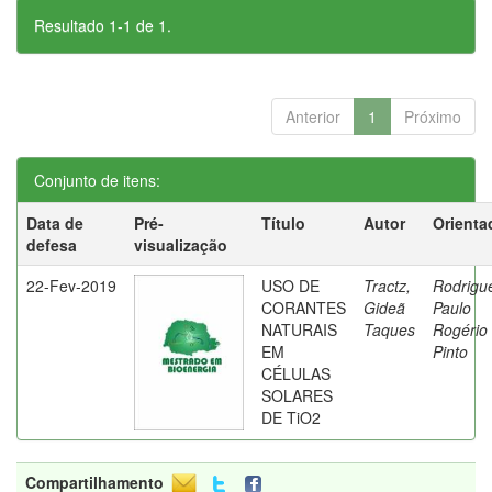
Resultado 1-1 de 1.
Anterior
1
Próximo
Conjunto de itens:
Data de
Pré-
Título
Autor
Orienta
defesa
visualização
22-Fev-2019
USO DE
Tractz,
Rodrigu
CORANTES
Gideã
Paulo
NATURAIS
Taques
Rogério
EM
Pinto
CÉLULAS
SOLARES
DE TiO2
Compartilhamento