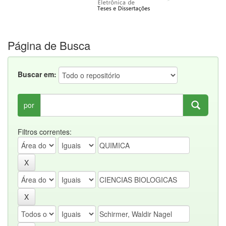
Página de Busca
Buscar em:
por
Filtros correntes: