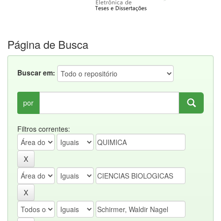
Página de Busca
Buscar em:
por
Filtros correntes: