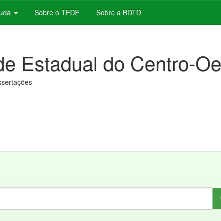
juda
Sobre o TEDE
Sobre a BDTD
de Estadual do Centro-Oe
issertações