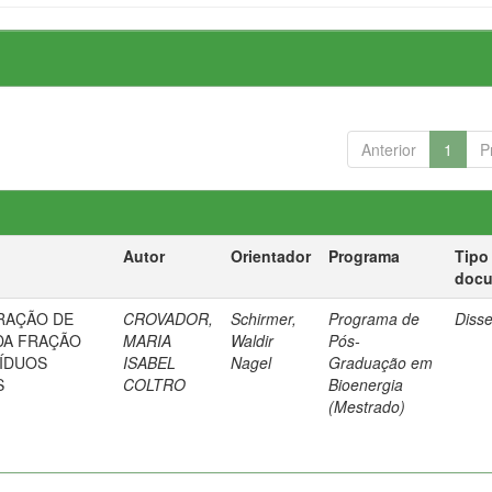
Anterior
1
P
Autor
Orientador
Programa
Tipo
doc
RAÇÃO DE
CROVADOR,
Schirmer,
Programa de
Diss
 DA FRAÇÃO
MARIA
Waldir
Pós-
ÍDUOS
ISABEL
Nagel
Graduação em
S
COLTRO
Bioenergia
(Mestrado)