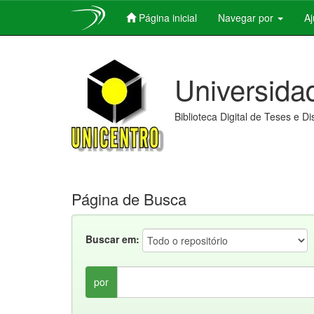
Página inicial
Navegar por
A
Skip
navigation
Universida
Biblioteca Digital de Teses e D
Página de Busca
Buscar em:
por