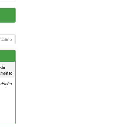
róximo
 de
umento
ertação