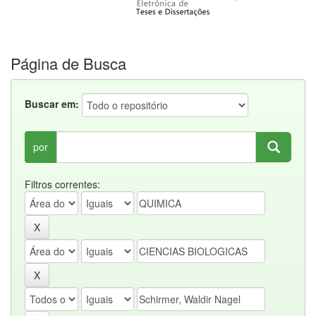
Página de Busca
Buscar em:
por
Filtros correntes: