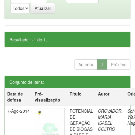
Resultado 1-1 de 1.
Anterior
1
Próximo
Conjunto de itens:
Data de
Pré-
Título
Autor
Ori
defesa
visualização
7-Ago-2014
POTENCIAL
CROVADOR,
Sch
DE
MARIA
Wal
GERAÇÃO
ISABEL
Nag
DE BIOGÁS
COLTRO