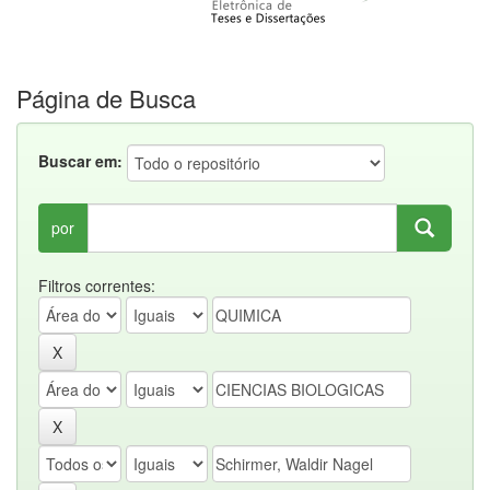
Página de Busca
Buscar em:
por
Filtros correntes: