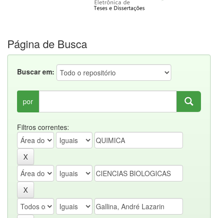
Página de Busca
Buscar em:
por
Filtros correntes: