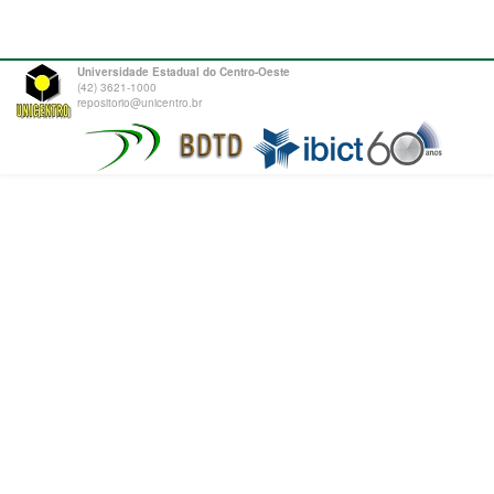
Universidade Estadual do Centro-Oeste
(42) 3621-1000
repositorio@unicentro.br