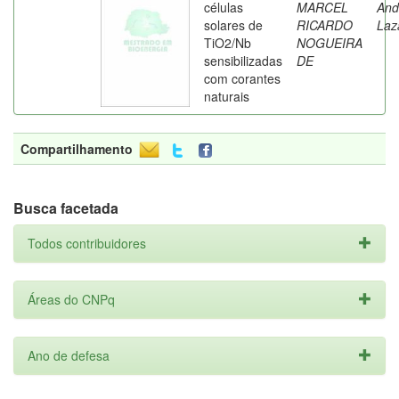
células
MARCEL
And
solares de
RICARDO
Laz
TiO2/Nb
NOGUEIRA
sensibilizadas
DE
com corantes
naturais
Compartilhamento
Busca facetada
Todos contribuidores
Áreas do CNPq
Ano de defesa