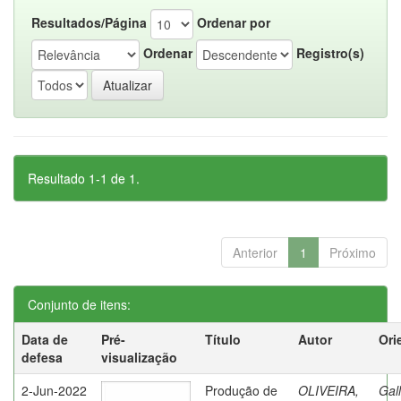
Resultados/Página
Ordenar por
Ordenar
Registro(s)
Resultado 1-1 de 1.
Anterior
1
Próximo
Conjunto de itens:
Data de
Pré-
Título
Autor
Ori
defesa
visualização
2-Jun-2022
Produção de
OLIVEIRA,
Gall