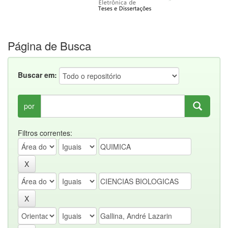
Página de Busca
Buscar em:
por
Filtros correntes: