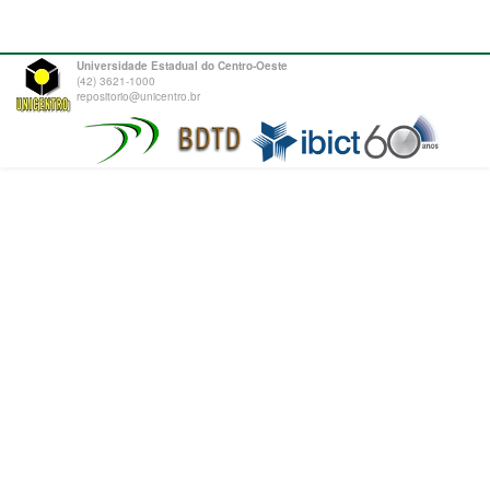
Universidade Estadual do Centro-Oeste
(42) 3621-1000
repositorio@unicentro.br