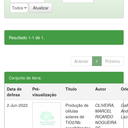
Resultado 1-1 de 1.
Anterior
1
Próximo
Conjunto de itens:
Data de
Pré-
Título
Autor
Ori
defesa
visualização
2-Jun-2022
Produção de
OLIVEIRA,
Gall
células
MARCEL
And
solares de
RICARDO
Laz
TiO2/Nb
NOGUEIRA