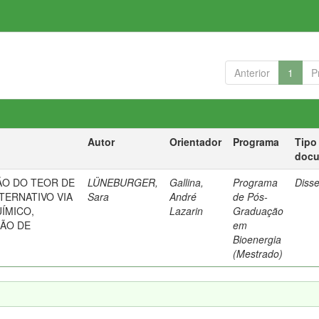
Anterior
1
P
Autor
Orientador
Programa
Tipo
doc
ÃO DO TEOR DE
LÜNEBURGER,
Gallina,
Programa
Diss
TERNATIVO VIA
Sara
André
de Pós-
ÍMICO,
Lazarin
Graduação
ÃO DE
em
Bioenergia
(Mestrado)