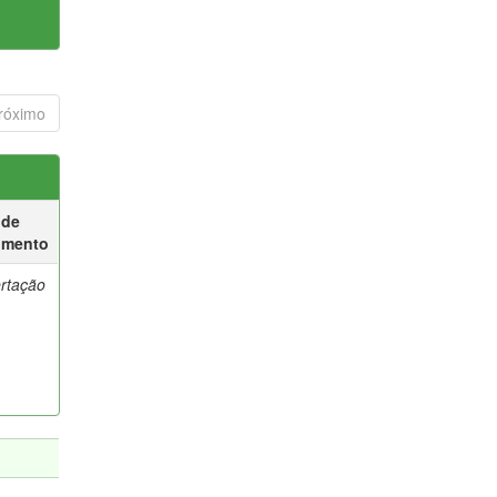
róximo
 de
umento
ertação