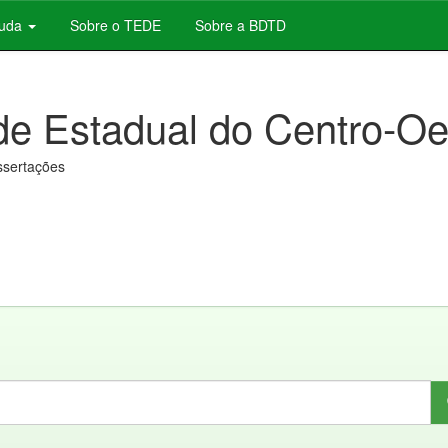
juda
Sobre o TEDE
Sobre a BDTD
de Estadual do Centro-Oe
issertações