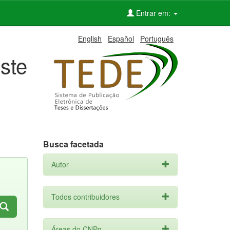
Entrar em:
English
Español
Português
ste
Busca facetada
Autor
Todos contribuidores
Áreas do CNPq