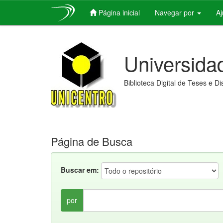
Página inicial
Navegar por
A
Skip
navigation
Universida
Biblioteca Digital de Teses e D
Página de Busca
Buscar em:
por