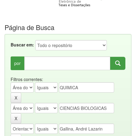
Página de Busca
Buscar em:
por
Filtros correntes: