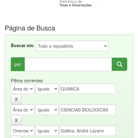
Página de Busca
Buscar em:
por
Filtros correntes: