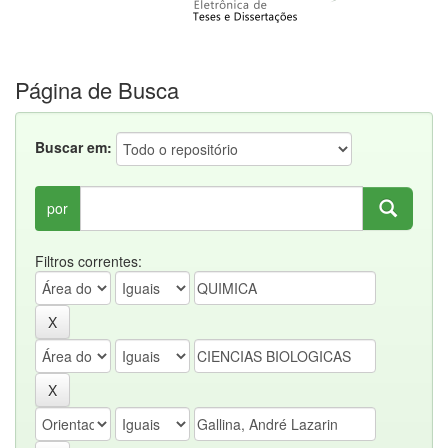
Página de Busca
Buscar em:
por
Filtros correntes: