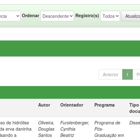
Ordenar
Registro(s)
Anterior
1
P
Autor
Orientador
Programa
Tipo
doc
so de hidrólise
Oliveira,
Furstenberger,
Programa de
Diss
 da erva daninha
Douglas
Cynthia
Pós-
isando a
Santos
Beatriz
Graduação em