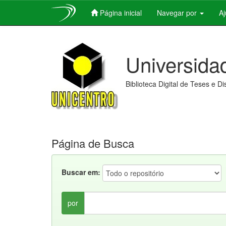
Página inicial
Navegar por
A
Skip
navigation
Universida
Biblioteca Digital de Teses e D
Página de Busca
Buscar em:
por