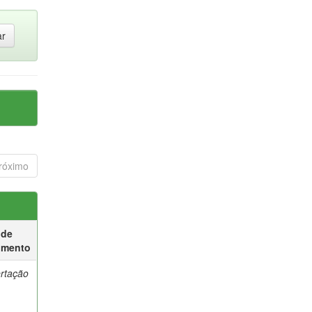
róximo
 de
umento
ertação