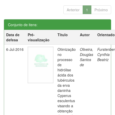
Anterior
1
Próximo
Conjunto de itens:
Data de
Pré-
Título
Autor
Orientado
defesa
visualização
6-Jul-2016
Otimização
Oliveira,
Furstenber
no
Douglas
Cynthia
processo
Santos
Beatriz
de
de
hidrólise
ácida dos
tubérculos
da erva
daninha
Cyperus
esculentus
visando a
obtenção