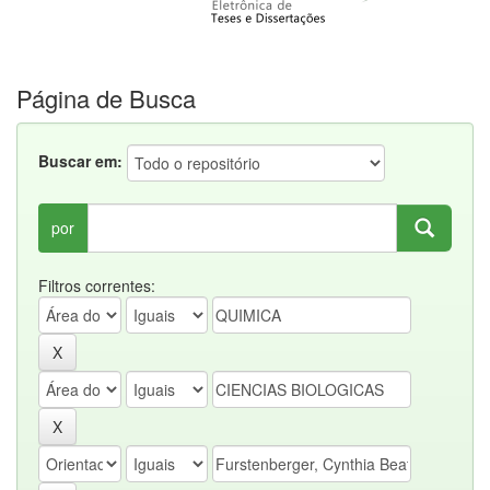
Página de Busca
Buscar em:
por
Filtros correntes: