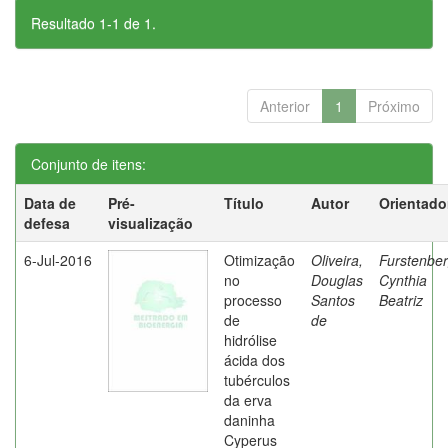
Resultado 1-1 de 1.
Anterior
1
Próximo
Conjunto de itens:
Data de
Pré-
Título
Autor
Orientado
defesa
visualização
6-Jul-2016
Otimização
Oliveira,
Furstenber
no
Douglas
Cynthia
processo
Santos
Beatriz
de
de
hidrólise
ácida dos
tubérculos
da erva
daninha
Cyperus