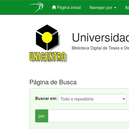
Página inicial
Navegar por
A
Skip
navigation
Universida
Biblioteca Digital de Teses e D
Página de Busca
Buscar em:
por