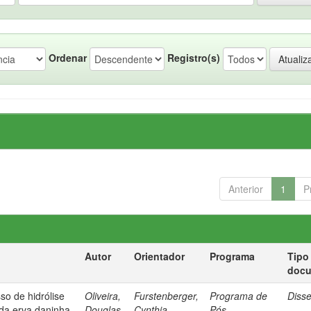
Ordenar
Registro(s)
Anterior
1
P
Autor
Orientador
Programa
Tipo
doc
so de hidrólise
Oliveira,
Furstenberger,
Programa de
Diss
 da erva daninha
Douglas
Cynthia
Pós-