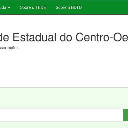
juda
Sobre o TEDE
Sobre a BDTD
de Estadual do Centro-Oe
issertações