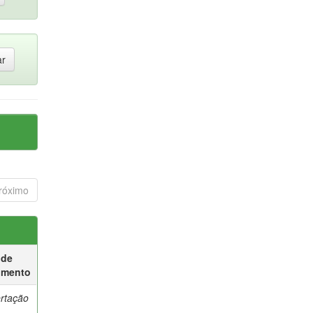
róximo
 de
umento
ertação